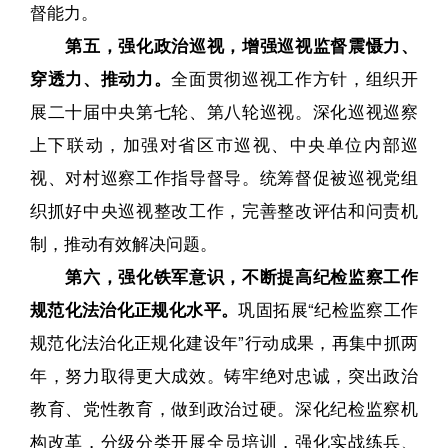
督能力。
第五，强化政治巡视，增强巡视监督震慑力、
穿透力、推动力。
全面贯彻巡视工作方针，组织开
展二十届中央第七轮、第八轮巡视。深化巡视巡察
上下联动，加强对省区市巡视、中央单位内部巡
视、对村巡察工作指导督导。统筹督促被巡视党组
织抓好中央巡视整改工作，完善整改评估和问责机
制，推动有效解决问题。
第六，强化铁军意识，不断提高纪检监察工作
规范化法治化正规化水平。
巩固拓展“纪检监察工作
规范化法治化正规化建设年”行动成果，再集中抓两
年，努力取得更大成效。铸牢绝对忠诚，突出政治
教育、党性教育，做到政治过硬。深化纪检监察机
构改革，分级分类开展全员培训，强化实战练兵、