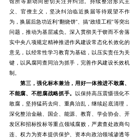
馆所等新动向密切关注并纠治。持续整治形式主
义、官僚主义，坚决纠治临近换届等待观望不作
为，换届后急功近利“翻烧饼”、搞“政绩工程”等突出
问题，推动为基层减负。深入贯彻关于锲而不舍落
实中央八项规定精神推进作风建设常态化长效化的
意见，以经常性学习教育为基础，以压实责任为关
键，以风腐同查同治为抓手，完善作风建设长效机
制。
第三，强化标本兼治，用好一体推进不敢腐、
不能腐、不想腐战略抓手。
以保持高压震慑强化不
敢腐，坚持猛药去疴、重典治乱，继续起底清理，
深化整治金融、国企、能源、教育、学会协会、开
发区和招标投标等重点领域腐败，严肃查处政商勾
连、权力为资本提供保护、资本向政治领域渗透等