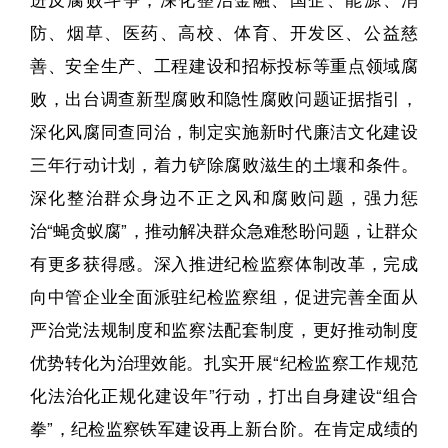
防、烟草、医药、高校、体育、开发区、公益慈
善、安全生产、工程建设和招标投标等重点领域腐
败，出台调查新型腐败和隐性腐败问题证据指引，
深化风腐同查同治，制定实施新时代廉洁文化建设
三年行动计划，着力铲除腐败滋生的土壤和条件。
深化整治群众身边不正之风和腐败问题，强力惩
治“蝇贪蚁腐”，推动解决群众急难愁盼问题，让群众
有更多获得感。深入推进纪检监察体制改革，完成
向中管企业全面派驻纪检监察组，促进完善全面从
严治党法规制度和监察法配套制度，更好推动制度
优势转化为治理效能。扎实开展“纪检监察工作规范
化法治化正规化建设年”行动，打出自身建设“组合
拳”，纪检监察铁军建设再上新台阶。在肯定成绩的