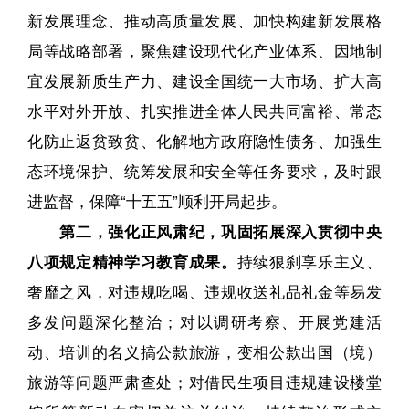
新发展理念、推动高质量发展、加快构建新发展格
局等战略部署，聚焦建设现代化产业体系、因地制
宜发展新质生产力、建设全国统一大市场、扩大高
水平对外开放、扎实推进全体人民共同富裕、常态
化防止返贫致贫、化解地方政府隐性债务、加强生
态环境保护、统筹发展和安全等任务要求，及时跟
进监督，保障“十五五”顺利开局起步。
第二，强化正风肃纪，巩固拓展深入贯彻中央
八项规定精神学习教育成果。
持续狠刹享乐主义、
奢靡之风，对违规吃喝、违规收送礼品礼金等易发
多发问题深化整治；对以调研考察、开展党建活
动、培训的名义搞公款旅游，变相公款出国（境）
旅游等问题严肃查处；对借民生项目违规建设楼堂