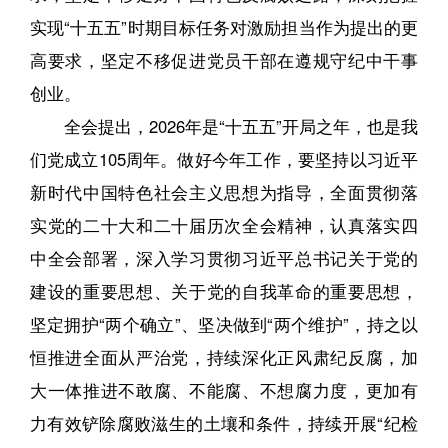
实现“十五五”时期目标任务对激励担当作为提出的更
高要求，坚定不移促进党员干部在遵规守纪中干事
创业。
全会提出，2026年是“十五五”开局之年，也是我
们党成立105周年。做好今年工作，要坚持以习近平
新时代中国特色社会主义思想为指导，全面贯彻落
实党的二十大和二十届历次全会精神，认真落实四
中全会部署，深入学习贯彻习近平总书记关于党的
建设的重要思想、关于党的自我革命的重要思想，
坚定拥护“两个确立”、坚决做到“两个维护”，持之以
恒推进全面从严治党，持续深化正风肃纪反腐，加
大一体推进不敢腐、不能腐、不想腐力度，更加有
力有效铲除腐败滋生的土壤和条件，持续开展“纪检