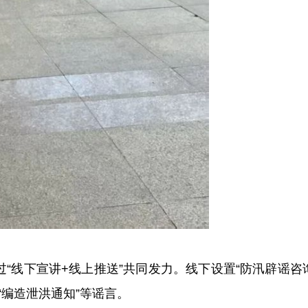
线下宣讲+线上推送”共同发力。线下设置“防汛辟谣咨
“编造泄洪通知”等谣言。