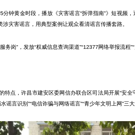
钟黄金时段，播放《灾害谣言“拆弹指南”》短视频，通过
等6类涉灾害谣言，用典型案例让观众看清谣言传播套路。
”，发放“权威信息查询渠道”“12377网络举报流程”
点，许昌市建安区委网信办联合区司法局开展“安全守
防溺水谣言识别”“电信诈骗与网络谣言”“青少年文明上网”三