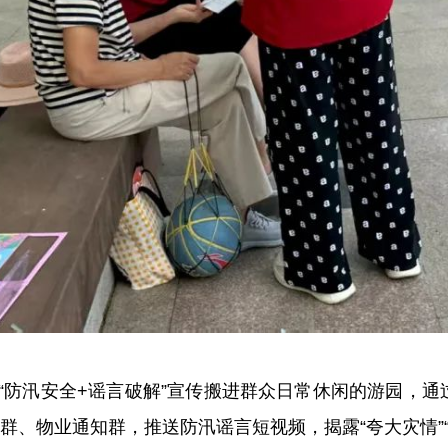
汛安全+谣言破解”宣传搬进群众日常休闲的游园，通过“
群、物业通知群，推送防汛谣言短视频，揭露“夸大灾情”