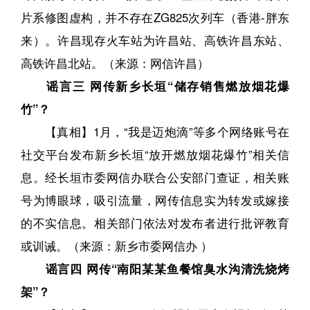
片系修图虚构，并不存在ZG825次列车（香港-胖东
来）。许昌现存火车站为许昌站、高铁许昌东站、
高铁许昌北站。（来源：网信许昌）
谣言三 网传新乡长垣“储存销售燃放烟花爆
竹”？
【真相】1月，“我是迈炮滴”等多个网络账号在
社交平台发布新乡长垣“放开燃放烟花爆竹”相关信
息。经长垣市委网信办联合公安部门查证，相关账
号为博眼球，吸引流量，网传信息实为转发或嫁接
的不实信息。相关部门依法对发布者进行批评教育
或训诫。（来源：新乡市委网信办 ）
谣言四 网传“南阳某某鱼餐馆臭水沟清洗烧烤
架”？