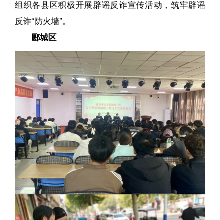
组织各县区积极开展辟谣反诈宣传活动，筑牢辟谣
反诈“防火墙”。
郾城区