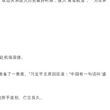
边关系进入历史最好时期，驶入‘黄金航道’。”“为世界
赴机场迎接。
了一整夜。”习近平主席回应道：“中国有一句话叫‘盛
挥手道别、伫立良久。