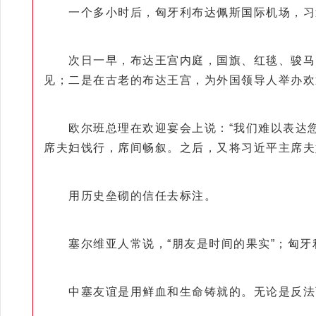
一个多小时后，匈牙利布达佩斯国际机场，习近平
次日一早，布达王宫内庭，国旗、红毯、骏马、
见；二是在古老的布达王宫，为外国领导人举办欢
欧尔班总理在欢迎宴会上说：“我们难以表达您
席夫妇饯行，席间畅叙。之后，又将习近平主席夫
用历史垒砌的信任去标注。
塞尔维亚人常说，“朋友是时间的果实”；匈牙利
中塞友谊是用鲜血和生命铸就的。无论是反法西