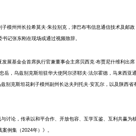
剌子模州州长拉希莫夫·朱拉别克，津巴布韦信息通信技术及邮政
委书记张东刚在现场或通过视频致辞。
亚发展基金会首席执行官兼董事会主席贝西克·布贾尼什维利出席
忠岳，乌兹别克斯坦驻华大使阿尔济耶夫·法尔霍德，马来西亚
兹别克斯坦花剌子模州副州长达夫列托夫·安瓦尔，以及陕西省
交流与讨论，传承以和平合作、开放包容、互学互鉴、互利共赢为
案例集（2024年）》。