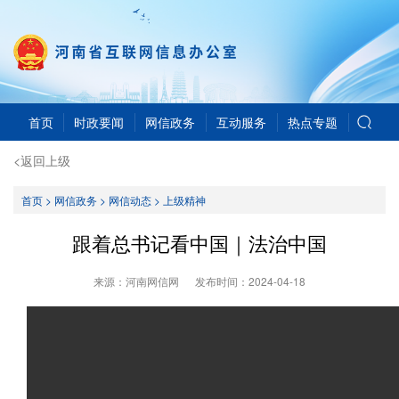
首页
时政要闻
网信政务
互动服务
热点专题
<返回上级
首页
>
网信政务
>
网信动态
>
上级精神
跟着总书记看中国｜法治中国
来源：河南网信网
发布时间：
2024-04-18