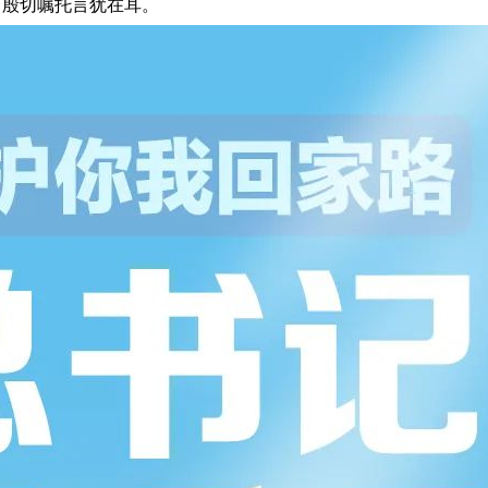
，殷切嘱托言犹在耳。