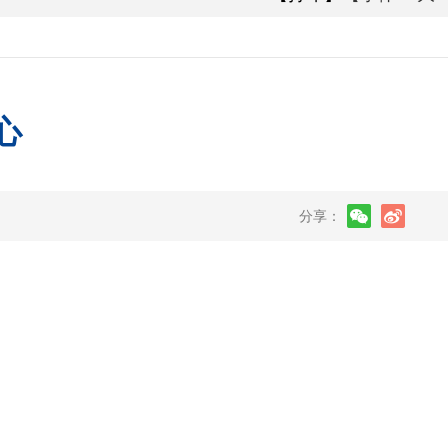
心
分享：