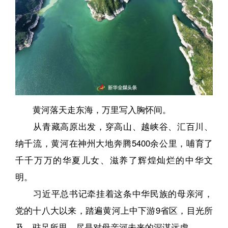
黄河落天走东海，万里写入胸怀间。
从青藏高原出发，穿高山、越峡谷、汇百川、
纳千流，黄河在神州大地奔腾5400余公里，哺育了
千千万万的华夏儿女、滋养了辉煌灿烂的中华文
明。
习近平总书记牵挂着这条中华民族的母亲河，
党的十八大以来，踏遍黄河上中下游9省区，目光所
及、驻足所思，尽是对母亲河未来的深谋远虑。