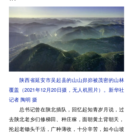
陕西省延安市吴起县的山山峁峁被茂密的山林
覆盖（2021年12月20日摄，无人机照片）。新华社
记者 陶明 摄
总书记曾在陕北插队，回忆起知青岁月说，过
去陕北老乡们修梯田、种庄稼，面朝黄土背朝天，
抡起老锄头干活，广种薄收，十分辛苦，如今山坡