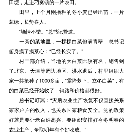
田埂，走进刁窝镇的一片农田。
田里，上个月刚播种的冬小麦已经出苗，一片
葱绿，长势喜人。
“墒情不错。”总书记赞道。
一旁的菜地里，一棵棵白菜饱满青翠，总书记
俯身摸了摸菜心：“已经长实了。”
村干部介绍，当地的大白菜比较有名，销售到
了北京、天津等周边地区。洪水退后，村里组织大
家一共抢种了1000多亩，“霜降萝卜、立冬白菜”，有
的白菜已经开始收了，销路和价格都很好。
总书记叮嘱：“灾后农业生产恢复不仅直接关系
家家户户的收入，也关系国家粮食安全。党的政策
好就是要让老百姓高兴。要组织安排好今冬明春的
农业生产，争取明年有个好收成。”