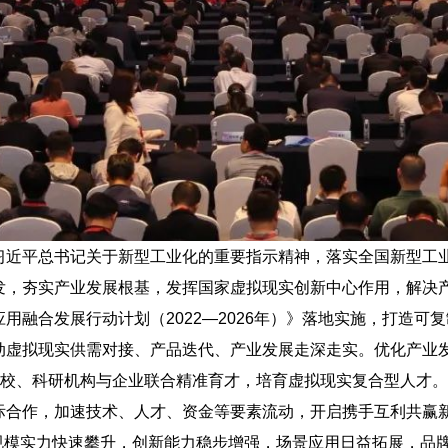
习近平总书记关于新型工业化的重要指示精神，落实全国新型工
发，夯实产业发展根基，发挥国家虚拟现实创新中心作用，解决
用融合发展行动计划（2022—2026年）》落地实施，打造
动虚拟现实供需对接、产品迭代、产业发展走深走实。优化产业
高校、科研机构与企业联合精准育才，培育虚拟现实复合型人才。
际合作，加速技术、人才、资金等要素流动，开启携手互利共赢
规模实力快速攀升，创新能力稳步增强，场景应用日益拓展，品