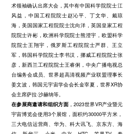
术领袖确认出席大会，其中有
中国科学院院士江
风益
，
中国工程院院士赵沁平、丁文华、戴琼
海，美国国家工程院院士沈向洋，英国皇家工程
院院士许彬，欧洲科学院院士熊澄宇，欧盟科学
院院士王翔宇，俄罗斯工程院院士严群、王立
军，韩国科学院院士李书汉，挪威工程院院士张
彦，新西兰工程院院士王睿俐，中央广播电视总
台编务会成员、世界超高清视频产业联盟理事长
姜文波，韩国元宇宙学会会长金宰夏，世界XR协
会主席萨拉·沙赫纳等。
在参展商邀请和组织方面
，2023世界VR产业暨元
宇宙博览会使用3个展馆，面积约30000平方米，
三大电信运营商、华为、科大讯飞、京东方、海
信、新华三、小米、中兴、HTC、芒果TV、泰