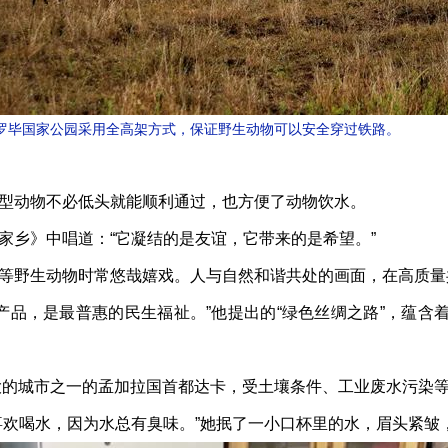
过内罗毕国家公园采用全高架方式，保证野生动物可以安全穿过铁路。
动物不必低头就能顺利通过，也方便了动物饮水。
乡》中唱道：“它凝结的是友谊，它带来的是希望。”
野生动物时常悠哉嬉戏。人与自然和谐共处的画面，在高质量共
品，是最普惠的民生福祉。”他提出的“绿色丝绸之路”，蕴含
的城市之一的孟加拉国首都达卡，受土壤条件、工业废水污染等
欢喝水，因为水总有臭味。”她抿了一小口杯里的水，眉头紧皱