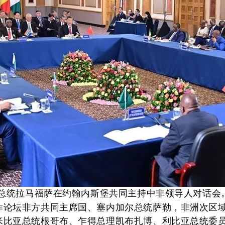
总统拉马福萨在约翰内斯堡共同主持中非领导人对话会
坛非方共同主席国、塞内加尔总统萨勒，非洲次区域
米比亚总统根哥布、乍得总理凯布扎博、利比亚总统委