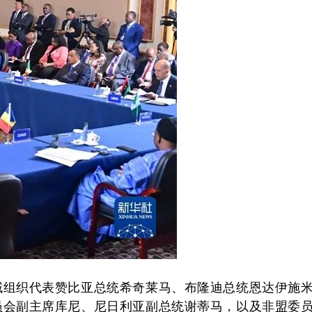
。
组织代表赞比亚总统希奇莱马、布隆迪总统恩达伊施
员会副主席库尼、尼日利亚副总统谢蒂马，以及非盟委