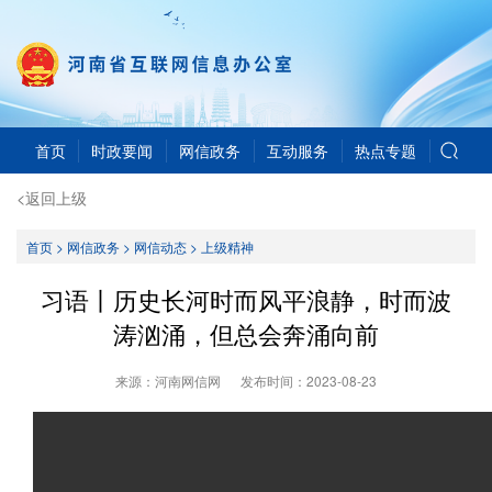
首页
时政要闻
网信政务
互动服务
热点专题
<返回上级
首页
>
网信政务
>
网信动态
>
上级精神
习语丨历史长河时而风平浪静，时而波
涛汹涌，但总会奔涌向前
来源：河南网信网
发布时间：
2023-08-23