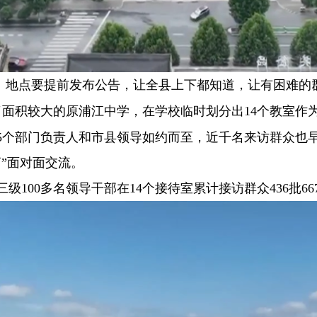
、地点要提前发布公告，让全县上下都知道，让有困难的
了面积较大的原浦江中学，在学校临时划分出14个教室作
15个部门负责人和市县领导如约而至，近千名来访群众
”面对面交流。
00多名领导干部在14个接待室累计接访群众436批66