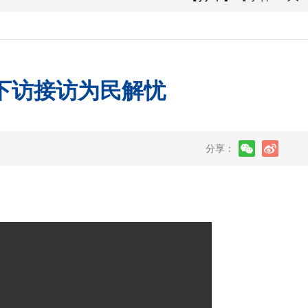
下访接访为民解忧
分享：