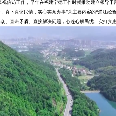
重视信访工作，早年在福建宁德工作时就推动建立领导干
，真下真访民情，实心实意办事”为主要内容的“浦江经验
群众、直击矛盾、直接解决问题，心连心解民忧、实打实