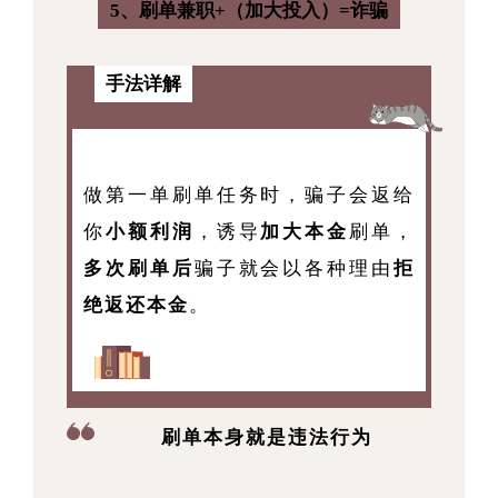
5、刷单兼职+（加大投入）=诈骗
手法详解
做第一单刷单任务时，骗子会返给
你
小额利润
，诱导
加大本金
刷单，
多次刷单后
骗子就会以各种理由
拒
绝返还本金
。
刷单本身就是违法行为