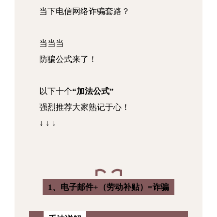
当下
电信网络诈骗套路？
当当当
防骗公式来了！
以下十个
“加法公式”
强烈推荐大家熟记于心！
↓ ↓ ↓
1、电子邮件+（劳动补贴）=诈骗