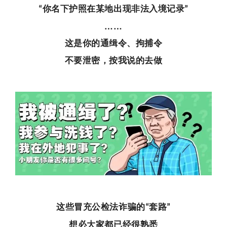
你名下护照在某地出现非法入境记录
“
”
……
这是你的通缉令、拘捕令
不要泄密，按我说的去做
这些冒充公检法诈骗的
套路
“
”
想必大家都已经很熟悉