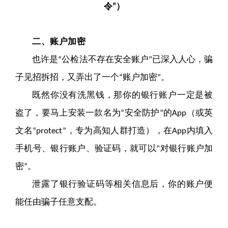
令
）
”
账户加密
二、
也许是
公检法不存在安全账户
已深入人心，骗
“
”
子见招拆招，又弄出了一个
账户加密
。
“
”
既然你没有洗黑钱，那你的银行账户一定是被
盗了，要马上安装一款名为
安全防护
的
（或英
“
”
App
文名
，专为高知人群打造），在
内填入
“protect”
App
手机号、银行账户、验证码，就可以
对银行账户加
“
密
。
”
泄露了银行验证码等相关信息后，你的账户便
能任由骗子任意支配。