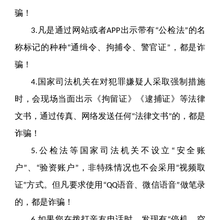
骗！
凡是通过网站或者
出示带有
公检法
的名
3.
APP
“
”
称标记的种种
通缉令、拘捕令、警官证
，都是诈
“
”
骗！
国家司法机关在对犯罪嫌疑人采取强制措施
4.
时，会现场当面出示《拘留证》《逮捕证》等法律
文书，通过传真、网络发送任何
法律文书
的，都是
“
”
诈骗！
公检法等国家司法机关不设立
安全账
5.
“
户
、
验资账户
，非特殊情况也不会采用
视频取
”
“
”
“
证
方式。但凡要求使用
语音、微信语音
做笔录
”
“QQ
”
的，都是诈骗！
如果您在拨打亲友电话时，发现有
停机、空
6.
“