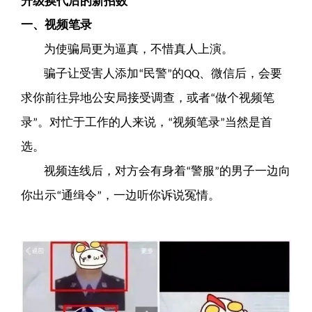
升级换代后的新招数
视频笔录
一、
为使骗局更为逼真，不惜真人上演。
骗子让受害人添加
民警
的
、微信后，会要
“
”
QQ
求你前往异地公安局接受调查，或者
做个视频笔
“
录
。对忙于工作的人来说，
视频笔录
当然是首
”
“
”
选。
视频连线后，对方会有身着
警服
的男子一边向
“
”
你出示
通缉令
，一边听你诉说冤情。
“
”