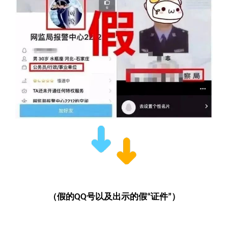
（假的
号以及出示的假
证件
）
QQ
“
”