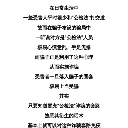
在日常生活中
一些受害人平时很少和
公检法
打交道
“
”
故而在骗子布设的骗局中
一听说对方是
公检法
人员
“
”
极易心慌意乱、手足无措
而骗子正是利用了这种心理
从而实施诈骗
受害者一旦落入骗子的圈套
极易上当受骗
其实
只要知道冒充
公检法
诈骗的套路
“
”
熟悉其衍生的话术
基本上就可以对这种诈骗套路免疫