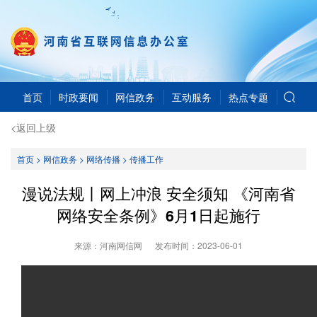
首页
时政要闻
网信政务
互动服务
热点专题
<返回上级
首页
>
网信政务
>
网络传播
>
传播工作
漫说法规丨网上冲浪 安全须知 《河南省
网络安全条例》6月1日起施行
来源：河南网信网
发布时间：
2023-06-01