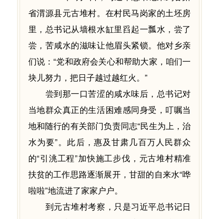
省渭源县元古堆村。在村民马岗家的土坯房
里，总书记从墙根水缸里舀起一瓢水，尝了
尝，苦咸水的滋味让他眉头紧锁。他对乡亲
们说：“党和政府会关心和帮助大家，咱们一
块儿努力，把日子越过越红火。”
尝到那一口苦涩的咸水味后，总书记对
当地群众真正的生活困难感同身受，叮嘱当
地和随行的有关部门负责同志“民生为上，治
水为要”。此后，惠及甘肃几百万人民群众
的“引洮工程”加快施工步伐，元古堆村精准
扶贫的工作思路逐渐展开，甘甜的自来水“哗
啦啦”地流进了家家户户。
到元古堆村考察，只是习近平总书记日