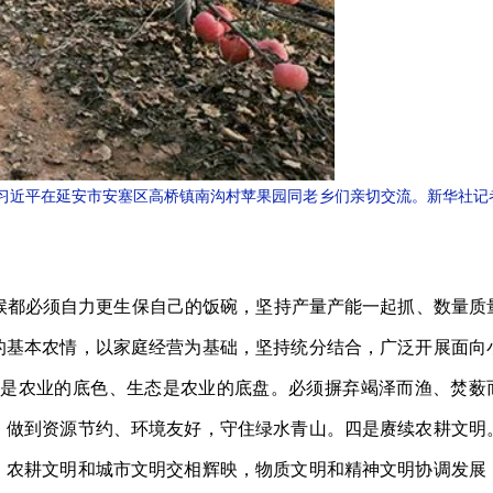
午，习近平在延安市安塞区高桥镇南沟村苹果园同老乡们亲切交流。新华社记
候都必须自力更生保自己的饭碗，坚持产量产能一起抓、数量质
的基本农情，以家庭经营为基础，坚持统分结合，广泛开展面向
色是农业的底色、生态是农业的底盘。必须摒弃竭泽而渔、焚薮
，做到资源节约、环境友好，守住绿水青山。四是赓续农耕文明
，农耕文明和城市文明交相辉映，物质文明和精神文明协调发展