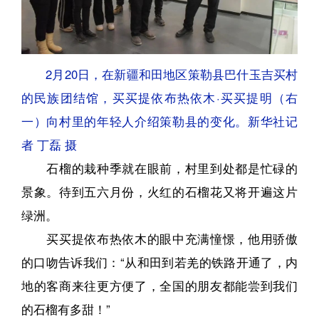
2月20日，在新疆和田地区策勒县巴什玉吉买村
的民族团结馆，买买提依布热依木·买买提明（右
一）向村里的年轻人介绍策勒县的变化。新华社记
者 丁磊 摄
石榴的栽种季就在眼前，村里到处都是忙碌的
景象。待到五六月份，火红的石榴花又将开遍这片
绿洲。
买买提依布热依木的眼中充满憧憬，他用骄傲
的口吻告诉我们：“从和田到若羌的铁路开通了，内
地的客商来往更方便了，全国的朋友都能尝到我们
的石榴有多甜！”