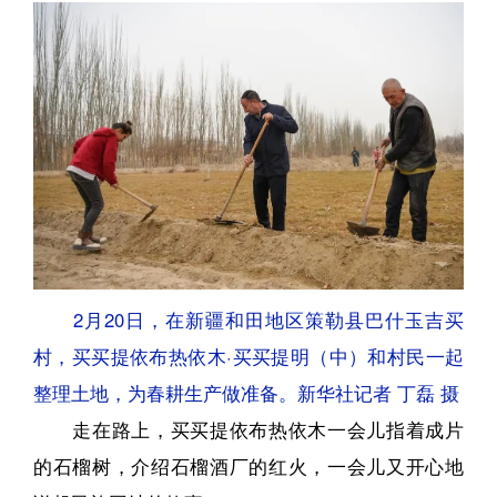
2月20日，在新疆和田地区策勒县巴什玉吉买
村，买买提依布热依木·买买提明（中）和村民一起
整理土地，为春耕生产做准备。新华社记者 丁磊 摄
走在路上，买买提依布热依木一会儿指着成片
的石榴树，介绍石榴酒厂的红火，一会儿又开心地