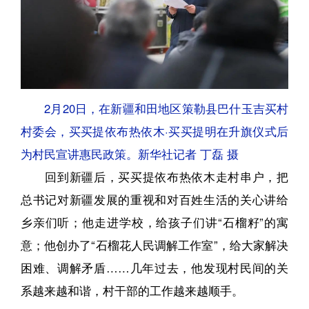
2月20日，在新疆和田地区策勒县巴什玉吉买村
村委会，买买提依布热依木·买买提明在升旗仪式后
为村民宣讲惠民政策。新华社记者 丁磊 摄
回到新疆后，买买提依布热依木走村串户，把
总书记对新疆发展的重视和对百姓生活的关心讲给
乡亲们听；他走进学校，给孩子们讲“石榴籽”的寓
意；他创办了“石榴花人民调解工作室”，给大家解决
困难、调解矛盾……几年过去，他发现村民间的关
系越来越和谐，村干部的工作越来越顺手。