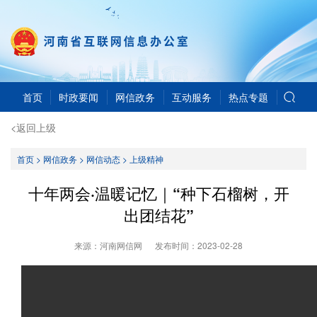
首页
时政要闻
网信政务
互动服务
热点专题
<返回上级
首页
>
网信政务
>
网信动态
>
上级精神
十年两会·温暖记忆｜“种下石榴树，开
出团结花”
来源：河南网信网
发布时间：
2023-02-28