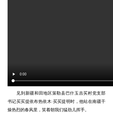
见到新疆和田地区策勒县巴什玉吉买村党支部
书记买买提依布热依木·买买提明时，他站在南疆干
燥热烈的春风里，笑着朝我们猛劲儿挥手。