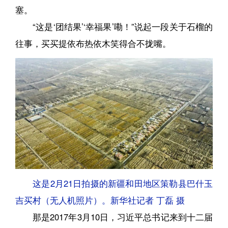
塞。
“这是‘团结果’‘幸福果’嘞！”说起一段关于石榴的
往事，买买提依布热依木笑得合不拢嘴。
这是2月21日拍摄的新疆和田地区策勒县巴什玉
吉买村（无人机照片）。新华社记者 丁磊 摄
那是2017年3月10日，习近平总书记来到十二届