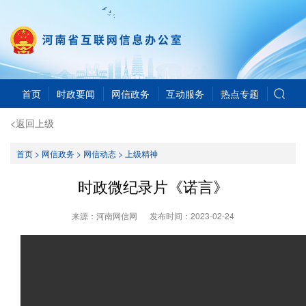
首页
时政要闻
网信政务
互动服务
热点专题
<返回上级
首页
>
网信政务
>
网信动态
>
上级精神
时政微纪录片《诺言》
来源：河南网信网
发布时间：
2023-02-24