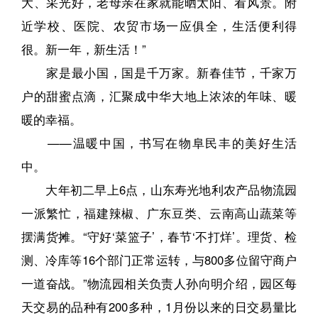
大、采光好，老母亲在家就能晒太阳、看风景。附
近学校、医院、农贸市场一应俱全，生活便利得
很。新一年，新生活！”
家是最小国，国是千万家。新春佳节，千家万
户的甜蜜点滴，汇聚成中华大地上浓浓的年味、暖
暖的幸福。
——温暖中国，书写在物阜民丰的美好生活
中。
大年初二早上6点，山东寿光地利农产品物流园
一派繁忙，福建辣椒、广东豆类、云南高山蔬菜等
摆满货摊。“守好‘菜篮子’，春节‘不打烊’。理货、检
测、冷库等16个部门正常运转，与800多位留守商户
一道奋战。”物流园相关负责人孙向明介绍，园区每
天交易的品种有200多种，1月份以来的日交易量比