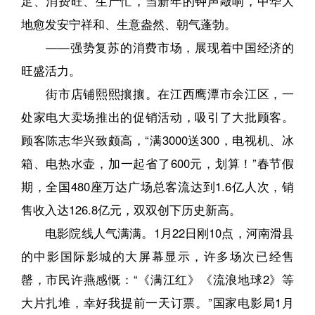
足、消费旺、生产忙，当新年的钟声敲响，中华大
地愈发安宁祥和、生意盎然、朝气蓬勃。
——强势复苏的消费市场，展现着中国经济的
旺盛活力。
街市店铺熙熙攘攘。在江西鹰潭市余江区，一
处家电大卖场推出的促销活动，吸引了大批顾客。
顾客陈志华兴致颇高，“满3000送300，电视机、冰
箱、电热水壶，加一起省了600元，划算！”春节假
期，全国480座万达广场总客流达到1.6亿人次，销
售收入达126.8亿元，双双创下历史新高。
电影院线人气满满。1月22日刚10点，河南滑县
的中影国际影城的大屏幕显示，许多场次已经售
罄，市民许燕感慨：“《满江红》《流浪地球2》等
大片扎堆，幸好我提前一天订票。”国家电影局1月