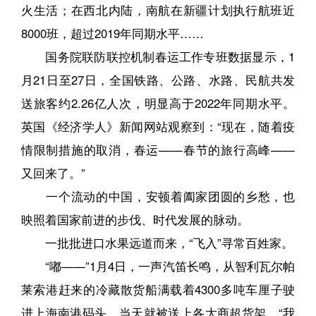
火生活；在西北内陆，南航在新疆计划执行航班近
8000班，超过2019年同期水平……
国务院联防联控机制春运工作专班数据显示，1
月21日至27日，全国铁路、公路、水路、民航共发
送旅客约2.26亿人次，明显高于2022年同期水平。
英国《经济学人》新闻网站观察到：“现在，随着疫
情限制措施的取消，春运——春节的旅行高峰——
又回来了。”
一个流动的中国，安顿着阖家团圆的乡愁，也
映照着国家前进的步伐、时代发展的脉动。
一批批进口水果远道而来，“飞入”寻常百姓家。
“嘟——”1月4日，一声汽笛长鸣，从智利瓦尔帕
莱索港赶来的冷藏散货船满载着4300多吨车厘子驶
进上海南港码头，当天就被送上各大商超货架。“我