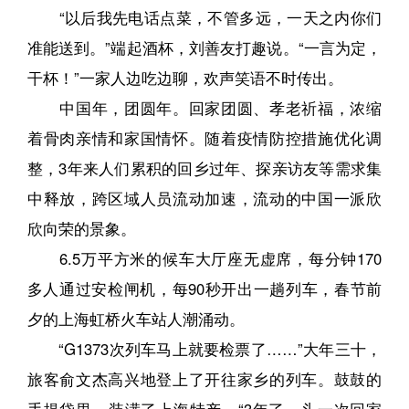
“以后我先电话点菜，不管多远，一天之内你们
准能送到。”端起酒杯，刘善友打趣说。“一言为定，
干杯！”一家人边吃边聊，欢声笑语不时传出。
中国年，团圆年。回家团圆、孝老祈福，浓缩
着骨肉亲情和家国情怀。随着疫情防控措施优化调
整，3年来人们累积的回乡过年、探亲访友等需求集
中释放，跨区域人员流动加速，流动的中国一派欣
欣向荣的景象。
6.5万平方米的候车大厅座无虚席，每分钟170
多人通过安检闸机，每90秒开出一趟列车，春节前
夕的上海虹桥火车站人潮涌动。
“G1373次列车马上就要检票了……”大年三十，
旅客俞文杰高兴地登上了开往家乡的列车。鼓鼓的
手提袋里，装满了上海特产。“3年了，头一次回家