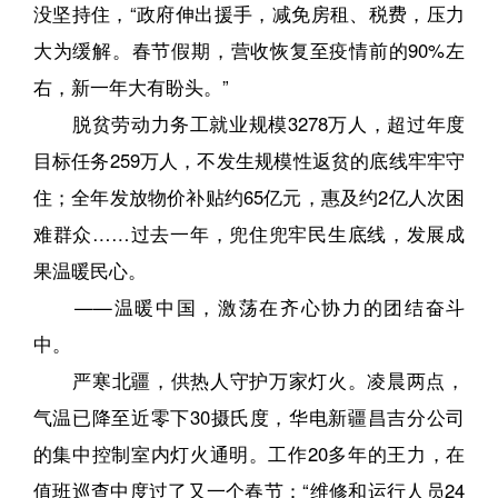
没坚持住，“政府伸出援手，减免房租、税费，压力
大为缓解。春节假期，营收恢复至疫情前的90%左
右，新一年大有盼头。”
脱贫劳动力务工就业规模3278万人，超过年度
目标任务259万人，不发生规模性返贫的底线牢牢守
住；全年发放物价补贴约65亿元，惠及约2亿人次困
难群众……过去一年，兜住兜牢民生底线，发展成
果温暖民心。
——温暖中国，激荡在齐心协力的团结奋斗
中。
严寒北疆，供热人守护万家灯火。凌晨两点，
气温已降至近零下30摄氏度，华电新疆昌吉分公司
的集中控制室内灯火通明。工作20多年的王力，在
值班巡查中度过了又一个春节：“维修和运行人员24