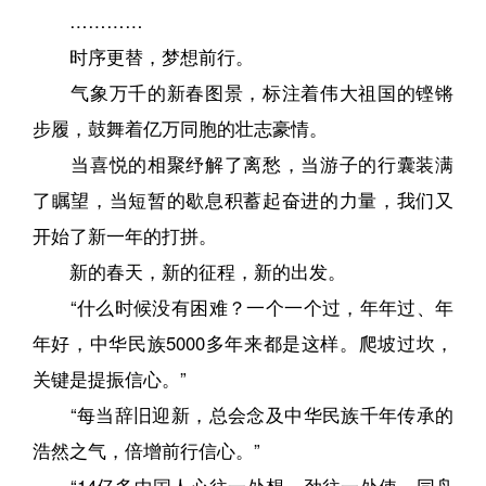
…………
时序更替，梦想前行。
气象万千的新春图景，标注着伟大祖国的铿锵
步履，鼓舞着亿万同胞的壮志豪情。
当喜悦的相聚纾解了离愁，当游子的行囊装满
了瞩望，当短暂的歇息积蓄起奋进的力量，我们又
开始了新一年的打拼。
新的春天，新的征程，新的出发。
“什么时候没有困难？一个一个过，年年过、年
年好，中华民族5000多年来都是这样。爬坡过坎，
关键是提振信心。”
“每当辞旧迎新，总会念及中华民族千年传承的
浩然之气，倍增前行信心。”
“14亿多中国人心往一处想、劲往一处使，同舟