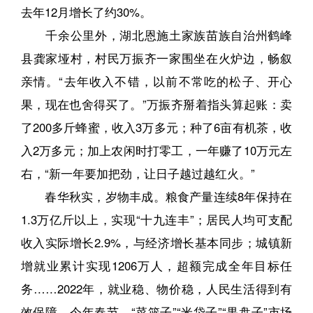
去年12月增长了约30%。
千余公里外，湖北恩施土家族苗族自治州鹤峰
县龚家垭村，村民万振齐一家围坐在火炉边，畅叙
亲情。“去年收入不错，以前不常吃的松子、开心
果，现在也舍得买了。”万振齐掰着指头算起账：卖
了200多斤蜂蜜，收入3万多元；种了6亩有机茶，收
入2万多元；加上农闲时打零工，一年赚了10万元左
右，“新一年要加把劲，让日子越过越红火。”
春华秋实，岁物丰成。粮食产量连续8年保持在
1.3万亿斤以上，实现“十九连丰”；居民人均可支配
收入实际增长2.9%，与经济增长基本同步；城镇新
增就业累计实现1206万人，超额完成全年目标任
务……2022年，就业稳、物价稳，人民生活得到有
效保障。今年春节，“菜篮子”“米袋子”“果盘子”市场