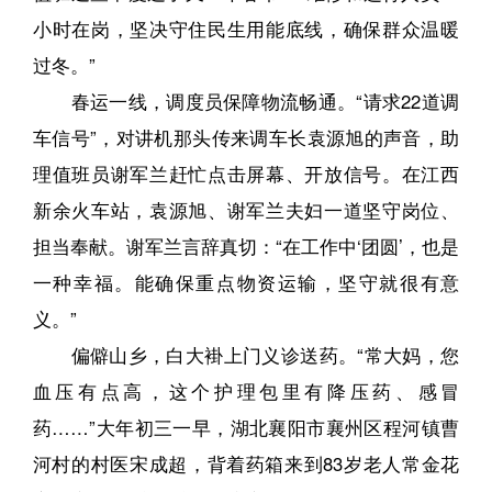
小时在岗，坚决守住民生用能底线，确保群众温暖
过冬。”
春运一线，调度员保障物流畅通。“请求22道调
车信号”，对讲机那头传来调车长袁源旭的声音，助
理值班员谢军兰赶忙点击屏幕、开放信号。在江西
新余火车站，袁源旭、谢军兰夫妇一道坚守岗位、
担当奉献。谢军兰言辞真切：“在工作中‘团圆’，也是
一种幸福。能确保重点物资运输，坚守就很有意
义。”
偏僻山乡，白大褂上门义诊送药。“常大妈，您
血压有点高，这个护理包里有降压药、感冒
药……”大年初三一早，湖北襄阳市襄州区程河镇曹
河村的村医宋成超，背着药箱来到83岁老人常金花