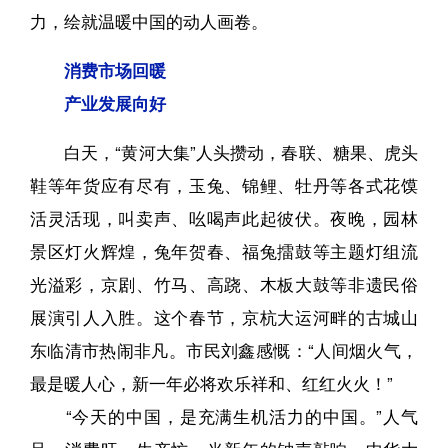
力，绘就温暖中国的动人画卷。
消费市场回暖
产业发展向好
白天，“黄河大集”人头攒动，春联、糖果、虎头
鞋等年货应有尽有，玉兔、锦鲤、牡丹等各式花馍
活灵活现，叫卖声、吆喝声此起彼伏。夜晚，园林
景区灯火辉煌，兔年贺春、福兔擂鼓等主题灯组流
光溢彩，京剧、竹马、高跷、木板大鼓等非遗民俗
展演引人入胜。这个春节，京杭大运河畔的古城山
东临清市热闹非凡。市民刘鑫感慨：“人间烟火气，
最是暖人心，新一年必将欢乐祥和、红红火火！”
“今天的中国，是充满生机活力的中国。”人气