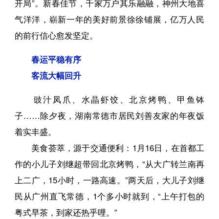
开局”。新春佳节，千家万户其乐融融，神州大地喜
气洋洋，崭新一年的美好前景徐徐铺展，亿万人民
的前行信心愈发坚定。
春运平稳有序
客流大幅回升
豉汁凤爪、水晶虾饺、北京烤鸭、甲鱼钵
子……除夕夜，湖南常德市居民刘善友家的年夜饭
着实丰盛。
美食荟萃，源于交通便利：1月16日，在首都工
作的小儿子刘继超带回北京烤鸭，“从大广转兰南再
上二广，15小时，一路高速。”两天后，大儿子刘继
民从广州直飞常德，1个多小时就到，“上午打包的
粤式早茶，到家还热乎哩。”