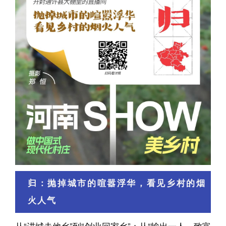
归：抛掉城市的喧嚣浮华，看见乡村的烟
火人气
从“进城走他乡”到“创业回家乡”；从“输出一人、致富