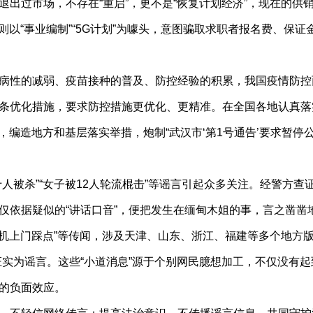
退出过市场，不存在“重启”，更不是“恢复计划经济”，现在的
则以“事业编制”“5G计划”为噱头，意图骗取求职者报名费、保证
病性的减弱、疫苗接种的普及、防控经验的积累，我国疫情防控
条优化措施，要求防控措施更优化、更精准。在全国各地认真落
，编造地方和基层落实举措，炮制“武汉市‘第1号通告’要求暂停
十人被杀”“女子被12人轮流棍击”等谣言引起众多关注。经警方
仅依据疑似的“讲话口音”，便把发生在缅甸木姐的事，言之凿凿
机上门踩点”等传闻，涉及天津、山东、浙江、福建等多个地方版本
实为谣言。这些“小道消息”源于个别网民臆想加工，不仅没有起到
的负面效应。