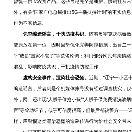
曾统一供应农资产品。这些言论完全是曲解。供销社从未
外，有关“国家广电总局推出5G主播扶持计划”的不实信息
也为不实信息。
凭空编造谣言，干扰防疫共识。
随着奥密克戎病毒致
健康放在第一位，因时因势优化完善防控措施，出台二十
平”或是“国家不管了”等荒谬论调；利用部分网民焦虑情绪
混乱，影响防疫共识，干扰疫情防控工作。
虚构安全事件，渲染社会恐慌。
近期，“辽宁一小区
编造谣言；后者则是个别媒体账号没有经过调查核实，仅
外，网上还出现“人贩子偷抢小孩”“人贩子借免费清洗油烟
官”等耸动细节，似乎可信度很高，但最后都被警方一一证
样，应警惕这类渲染恐慌的造谣传谣行为给社会安全带来