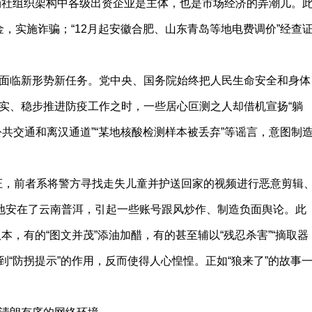
供销社组织架构中各级出资企业是主体，也是市场经济的弄潮儿。
金，实施诈骗；“12月起安徽合肥、山东青岛等地电费调价”经查
面临新形势新任务。党中央、国务院始终把人民生命安全和身体
实、稳步推进防疫工作之时，一些居心叵测之人却借机宣扬“躺
公共交通和离汉通道”“某地核酸检测样本被丢弃”等谣言，意图制
查证，前者系将警方寻找走失儿童并护送回家的视频进行恶意剪辑
地安在了云南普洱，引起一些账号跟风炒作、制造负面舆论。此
，有的“图文并茂”添油加醋，有的甚至辅以“残忍杀害”“摘取器
“防拐提示”的作用，反而使得人心惶惶。正如“狼来了”的故事