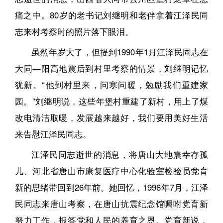
痛之中。80岁的老书记刘继明和老伴拿着江泽民同
志来村考察时的照片落下眼泪。
虽然年岁大了，但提到1990年1月江泽民同志在
大同—阳高地震后到村里考察的情景，刘继明记忆
犹新。“他到村里来，问寒问暖，勉励我们重建家
园。”刘继明说，这些年堡村重建了新村，用上了煤
改电清洁取暖，发展越来越好，我们要用美好生活
来告慰江泽民同志。
江泽民同志逝世的消息，将唐山大地震幸存孤
儿、河北省唐山市康复医疗中心化验室检验员党育
新的思绪带回到26年前。她回忆，1996年7月，江泽
民同志来唐山考察，在唐山抗震纪念馆嘱咐党育新
努力工作，报答党和人民的养育之恩。党育新说，