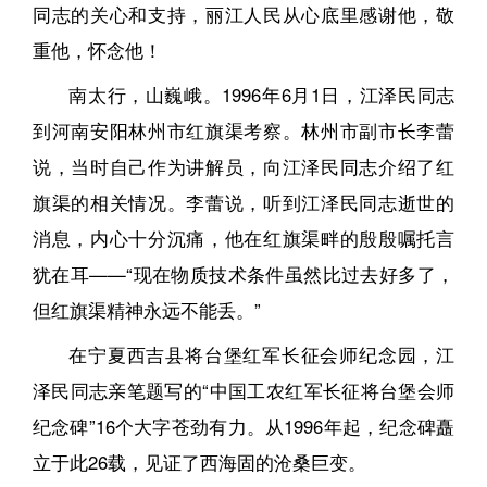
同志的关心和支持，丽江人民从心底里感谢他，敬
重他，怀念他！
南太行，山巍峨。1996年6月1日，江泽民同志
到河南安阳林州市红旗渠考察。林州市副市长李蕾
说，当时自己作为讲解员，向江泽民同志介绍了红
旗渠的相关情况。李蕾说，听到江泽民同志逝世的
消息，内心十分沉痛，他在红旗渠畔的殷殷嘱托言
犹在耳——“现在物质技术条件虽然比过去好多了，
但红旗渠精神永远不能丢。”
在宁夏西吉县将台堡红军长征会师纪念园，江
泽民同志亲笔题写的“中国工农红军长征将台堡会师
纪念碑”16个大字苍劲有力。从1996年起，纪念碑矗
立于此26载，见证了西海固的沧桑巨变。