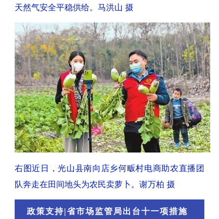
天然气安全平稳供给。马洪山 摄
右图近日，光山县南向店乡何畈村电商助农直播团
队奔走在田间地头为农民卖萝卜。谢万柏 摄
政策支持|省市场监管局出台十一项措施