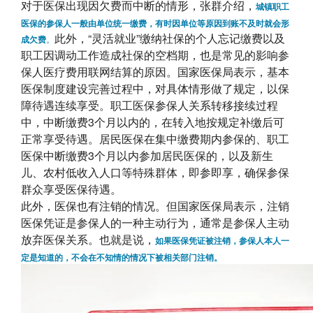
对于医保出现因欠费而中断的情形，张群介绍，
城镇职工
医保的参保人一般由单位统一缴费，有时因单位等原因到账不及时就会形
此外，“灵活就业”缴纳社保的个人忘记缴费以及
。
成欠费
职工因调动工作造成社保的空档期，也是常见的影响参
保人医疗费用联网结算的原因。国家医保局表示，基本
医保制度建设完善过程中，对具体情形做了规定，以保
障待遇连续享受。职工医保参保人关系转移接续过程
中，中断缴费3个月以内的，在转入地按规定补缴后可
正常享受待遇。居民医保在集中缴费期内参保的、职工
医保中断缴费3个月以内参加居民医保的，以及新生
儿、农村低收入人口等特殊群体，即参即享，确保参保
群众享受医保待遇。
此外，医保也有注销的情况。但国家医保局表示，注销
医保凭证是参保人的一种主动行为，通常是参保人主动
放弃医保关系。也就是说，
如果医保凭证被注销，参保人本人一
定是知道的，不会在不知情的情况下被相关部门注销。