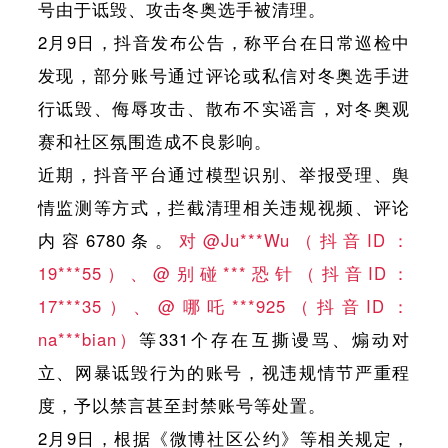
号由于诋毁、攻击冬奥选手被清理。
2月9日，抖音发布公告，称平台在日常巡检中
发现，部分账号通过评论或私信对冬奥选手进
行诋毁、侮辱攻击、散布不实谣言，对冬奥观
赛和社区氛围造成不良影响。
近期，抖音平台通过模型识别、举报受理、舆
情监测等方式，拦截清理相关违规视频、评论
内容6780条。
对@Ju***Wu（抖音ID：
19***55）、@别碰***恐针（抖音ID：
17***35）、@哪吒***925（抖音ID：
na***bian）
等331个存在互撕谩骂、煽动对
立、网暴诋毁行为的账号，视违规情节严重程
度，予以禁言甚至封禁账号等处置。
2月9日，根据《微博社区公约》等相关规定，