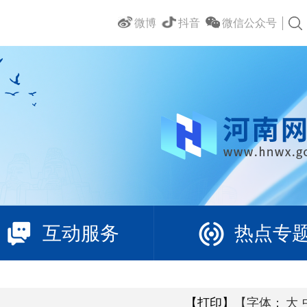
微博
抖音
微信公众号
互动服务
热点专
【打印】
【字体：
大