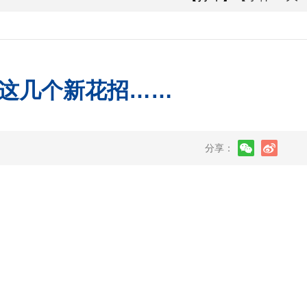
这几个新花招……
分享：