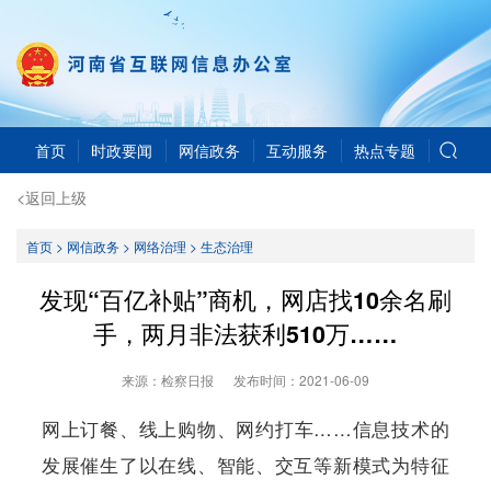
首页
时政要闻
网信政务
互动服务
热点专题
<返回上级
首页
>
网信政务
>
网络治理
>
生态治理
发现“百亿补贴”商机，网店找10余名刷
手，两月非法获利510万……
来源：检察日报
发布时间：
2021-06-09
网上订餐、线上购物、网约打车……信息技术的
发展催生了以在线、智能、交互等新模式为特征