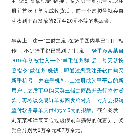
的“邀好友拿现金”链接，输入另一虚拟号完成注
册并首次下单完成收货后，前一个虚拟号就会自
动收到平台发放的2元至20元不等的奖励金。
事实上，这一“生财之道”在骑手圈内早已“口口相
传”，不少骑手都已摸到了“门道”。
骑手谭某某自
2019年初被拉入一个“羊毛任务群”后，每天就按
照指令“做任务”赚钱，即通过恶意注册软件购买
新手机号，并在手机App上注册成为甲平台的新
用户，之后下单购买群主指定商品并先行垫付货
款，再将该交易订单截图发给对方，对方会报销
垫付款并每单支付4元至5元的报酬。
截至案发，
刘某某和谭某某通过虚假刷单骗得的优惠券、奖
励金分别为9万余元和7万余元。