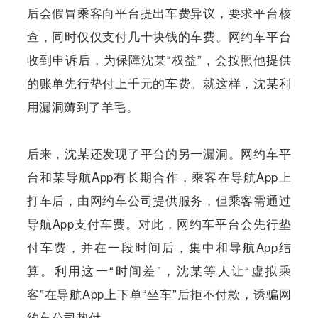
后会假冒乘客向平台提出车费异议，要求平台核
查，同时仅仅支付几十块钱的车费。网约车平台
收到申诉后，为保障沈某“权益”，会按照他提供
的账单先行垫付上千元的车费。就这样，沈某利
用漏洞薅到了羊毛。
后来，沈某还发现了平台的另一漏洞。网约车平
台和某导航App有长期合作，乘客在导航App上
打车后，由网约车公司提供服务，但乘客需通过
导航App支付车费。对此，网约车平台会先行垫
付车费，并在一段时间后，集中和导航App结
算。利用这一“时间差”，沈某等人让“虚拟乘
客”在导航App上下单“坐车”后拒不付款，诱骗网
约车公司垫付。