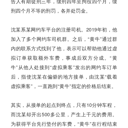
告人有期徒刑三年，缓刑四年至拘役四个月，缓
刑四个月不等的刑罚，各并处罚金。
沈某系某网约车平台的注册司机。2019年初，他
加入了多个网约车司机群。之后，“黄牛”通过群
内的联系方式找到了他，表示可以帮助他通过虚
拟订单获取额外车费，事成后双方分成。“黄
牛”从他人处接到“虚拟乘客”发出的网约车订单
后，指使沈某在偏僻的地方接单，由沈某“载着
虚拟乘客”，一直跑到“黄牛”指定的价格后结束。
其实，从接单的起点到终点，只有10分钟车程，
而沈某却开出500多公里，产生上千元的费用。
为获得平台先行垫付的车费，“黄牛”在行程结束