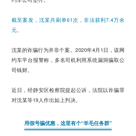
截至案发，沈某共刷单61次，非法获利7.4万余
元。
沈某的诈骗行为并非个案。2020年4月1日，该网
约车平台报警称，多名司机利用系统漏洞骗取公
司钱财。
近日，经静安区检察院提起公诉，法院以诈骗罪
对沈某等19人作出如上判决。
用假号骗优惠，这里有个“羊毛任务群”