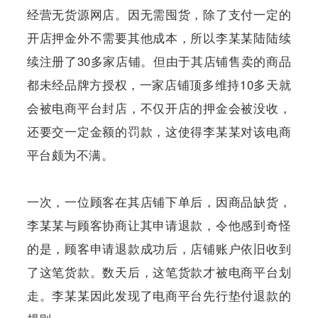
经营无货源网店。因无需囤货，除了支付一定的
开店押金外不需要其他成本，所以李某某陆陆续
续注册了30多家店铺。但由于其店铺售卖的商品
都未经品牌方授权，一家店铺顶多维持10多天就
会被电商平台封店，不仅开店的押金会被没收，
还要交一定金额的罚款，这使得李某某对该电商
平台颇为不满。
一次，一位顾客在其店铺下单后，因商品缺货，
李某某与顾客协商让其申请退款，令他感到奇怪
的是，顾客申请退款成功后，店铺账户依旧收到
了这笔货款。数天后，这笔货款才被电商平台划
走。李某某因此发现了电商平台先行垫付退款的