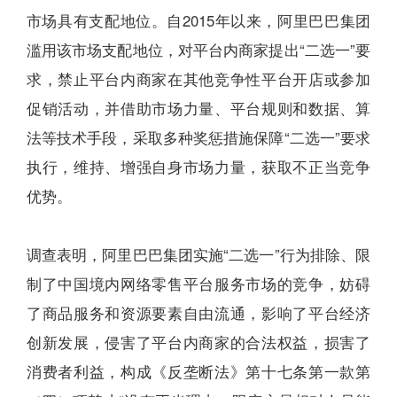
市场具有支配地位。自2015年以来，阿里巴巴集团
滥用该市场支配地位，对平台内商家提出“二选一”要
求，禁止平台内商家在其他竞争性平台开店或参加
促销活动，并借助市场力量、平台规则和数据、算
法等技术手段，采取多种奖惩措施保障“二选一”要求
执行，维持、增强自身市场力量，获取不正当竞争
优势。
调查表明，阿里巴巴集团实施“二选一”行为排除、限
制了中国境内网络零售平台服务市场的竞争，妨碍
了商品服务和资源要素自由流通，影响了平台经济
创新发展，侵害了平台内商家的合法权益，损害了
消费者利益，构成《反垄断法》第十七条第一款第