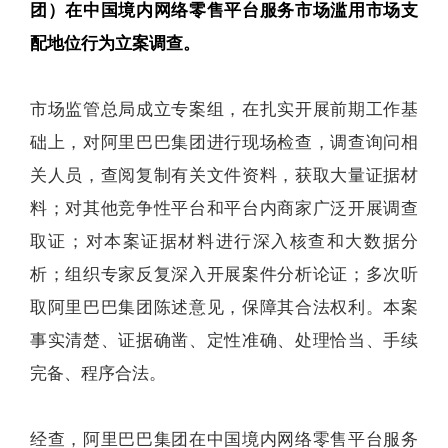
团）在中国境内网络零售平台服务市场滥用市场支
配地位行为立案调查。
市场监管总局成立专案组，在扎实开展前期工作基
础上，对阿里巴巴集团进行现场检查，调查询问相
关人员，查阅复制有关文件资料，获取大量证据材
料；对其他竞争性平台和平台内商家广泛开展调查
取证；对本案证据材料进行深入核查和大数据分
析；组织专家反复深入开展案件分析论证；多次听
取阿里巴巴集团陈述意见，保障其合法权利。本案
事实清楚、证据确凿、定性准确、处理恰当、手续
完备、程序合法。
经查，阿里巴巴集团在中国境内网络零售平台服务