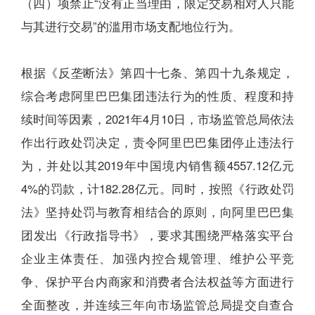
（四）项禁止“没有正当理由，限定交易相对人只能
与其进行交易”的滥用市场支配地位行为。
根据《反垄断法》第四十七条、第四十九条规定，
综合考虑阿里巴巴集团违法行为的性质、程度和持
续时间等因素，2021年4月10日，市场监管总局依法
作出行政处罚决定，责令阿里巴巴集团停止违法行
为，并处以其2019年中国境内销售额4557.12亿元
4%的罚款，计182.28亿元。同时，按照《行政处罚
法》坚持处罚与教育相结合的原则，向阿里巴巴集
团发出《行政指导书》，要求其围绕严格落实平台
企业主体责任、加强内控合规管理、维护公平竞
争、保护平台内商家和消费者合法权益等方面进行
全面整改，并连续三年向市场监管总局提交自查合