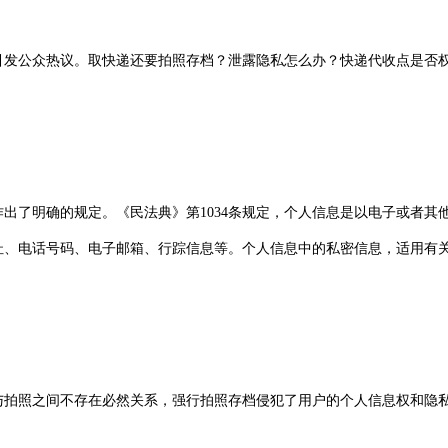
引发公众热议。取快递还要拍照存档？泄露隐私怎么办？快递代收点是否
出了明确的规定。《民法典》第1034条规定，个人信息是以电子或者其
址、电话号码、电子邮箱、行踪信息等。个人信息中的私密信息，适用有
与拍照之间不存在必然关系，强行拍照存档侵犯了用户的个人信息权和隐