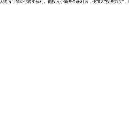
认购后可帮助他转卖获利。他投入小额资金获利后，便加大“投资力度”，