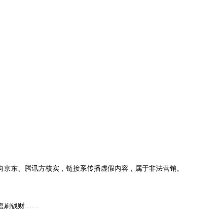
）
经向京东、腾讯方核实，链接系传播虚假内容，属于非法营销。
盗刷钱财……